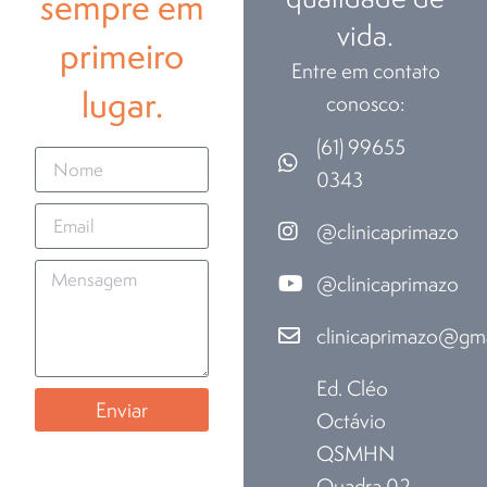
sempre em
vida.
primeiro
Entre em contato
lugar.
conosco:
(61) 99655
0343
@clinicaprimazo
@clinicaprimazo
clinicaprimazo@gm
Ed. Cléo
Enviar
Octávio
QSMHN
Quadra 02