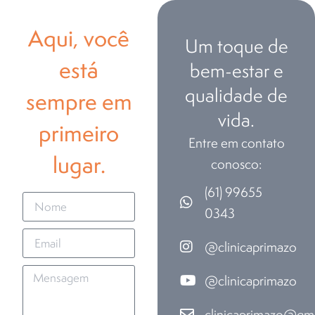
Aqui, você
Um toque de
está
bem-estar e
qualidade de
sempre em
vida.
primeiro
Entre em contato
lugar.
conosco:
(61) 99655
0343
@clinicaprimazo
@clinicaprimazo
clinicaprimazo@gm