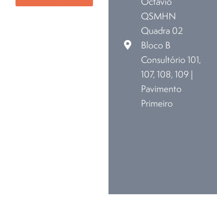
Octávio
QSMHN
Quadra 02
Bloco B
Consultório 101,
107, 108, 109 |
Pavimento
Primeiro