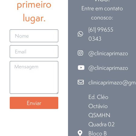
primeiro
Entre em contato
lugar.
conosco:
(61) 99655
0343
@clinicaprimazo
@clinicaprimazo
clinicaprimazo@gm
Ed. Cléo
Enviar
Octávio
QSMHN
Quadra 02
Bloco B