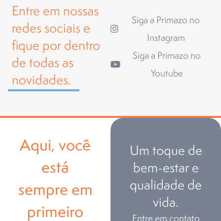
Entre em nossas
Siga a Primazo no
redes sociais e
Instagram
fique por dentro
Siga a Primazo no
de todas as
Youtube
novidades.
Aqui, você
Um toque de
está
bem-estar e
qualidade de
sempre em
vida.
primeiro
Entre em contato