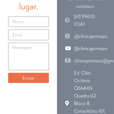
lugar.
conosco:
(61) 99655
0343
@clinicaprimazo
@clinicaprimazo
clinicaprimazo@gm
Ed. Cléo
Enviar
Octávio
QSMHN
Quadra 02
Bloco B
Consultório 101,