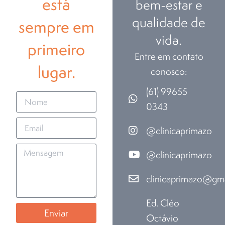
está
bem-estar e
qualidade de
sempre em
vida.
primeiro
Entre em contato
lugar.
conosco:
(61) 99655
0343
@clinicaprimazo
@clinicaprimazo
clinicaprimazo@gm
Ed. Cléo
Enviar
Octávio