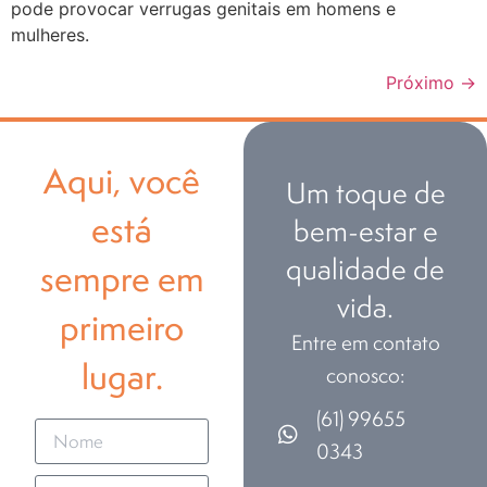
pode provocar verrugas genitais em homens e
mulheres.
Próximo
→
Aqui, você
Um toque de
está
bem-estar e
qualidade de
sempre em
vida.
primeiro
Entre em contato
lugar.
conosco:
(61) 99655
0343