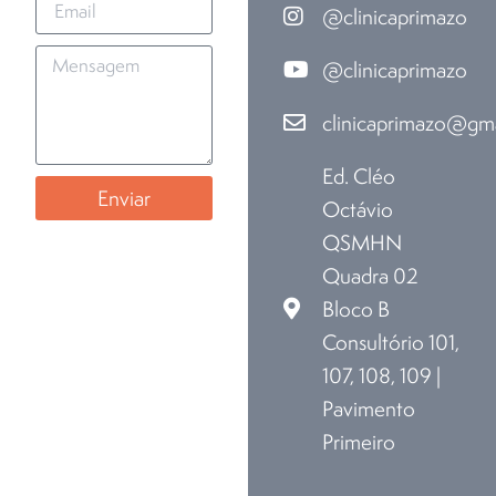
@clinicaprimazo
@clinicaprimazo
clinicaprimazo@gm
Ed. Cléo
Enviar
Octávio
QSMHN
Quadra 02
Bloco B
Consultório 101,
107, 108, 109 |
Pavimento
Primeiro